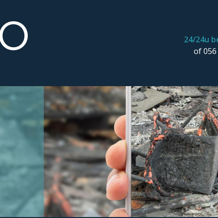
Producten
24/24u b
of 056