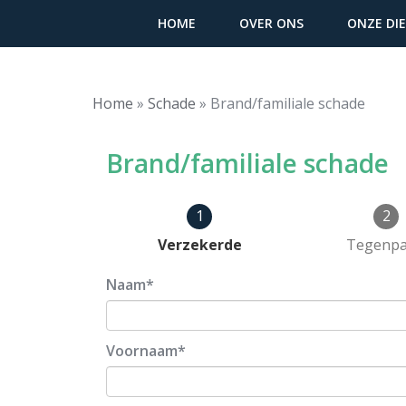
HOME
OVER ONS
ONZE DI
Hoofdnavigatie
Home
»
Schade
»
Brand/familiale schade
Brand/familiale schade
1
2
Huidige
Verzekerde
Tegenpar
Naam
Voornaam