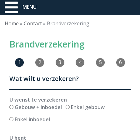
MENU
Home
»
Contact
»
Brandverzekering
Brandverzekering
1
2
3
4
5
6
Wat
Wat wilt u verzekeren?
wilt
u
verzekeren
U wenst te verzekeren
Gebouw + inboedel
Enkel gebouw
Enkel inboedel
U bent