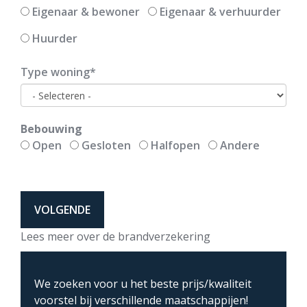
Eigenaar & bewoner
Eigenaar & verhuurder
Huurder
Type woning
Bebouwing
Open
Gesloten
Halfopen
Andere
Lees
Lees meer over de brandverzekering
meer
We zoeken voor u het beste prijs/kwaliteit
voorstel bij verschillende maatschappijen!